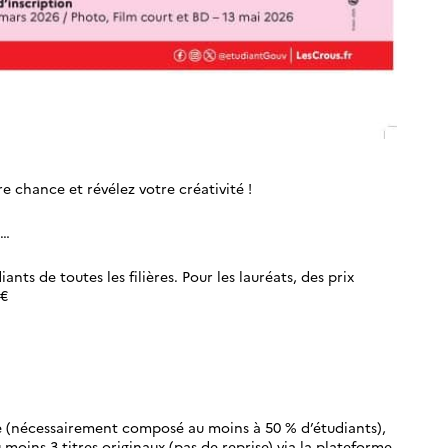
e chance et révélez votre créativité !
e…
nts de toutes les filières. Pour les lauréats, des prix
 €
pe (nécessairement composé au moins à 50 % d’étudiants),
moins 3 titres originaux (pas de reprise) via la plateforme