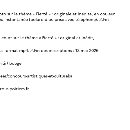
o sur le thème « Fierté » : originale et inédite, en couleur
u instantanée (polaroïd ou prise avec téléphone). ⚠️Fin
ourt sur le thème « Fierté » : original et inédit,
 format mp4. ⚠️Fin des inscriptions : 13 mai 2026
rtir/ bouger
eer/concours-artistiques-et-culturels/
ous-poitiers.fr