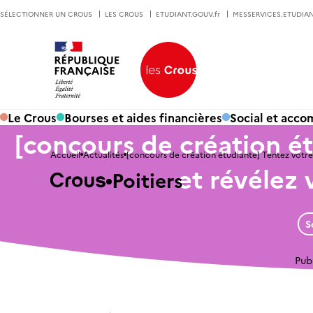
SÉLECTIONNER UN CROUS
LES CROUS
ETUDIANT.GOUV.fr
MESSERVICES.ETUDIAN
Le Crous
Bourses et aides financières
Social et acc
[concours de création é
Accueil
Actualités
[concours de création étudiante] Tentez votre 
et révélez 
Poitiers
S
Publ