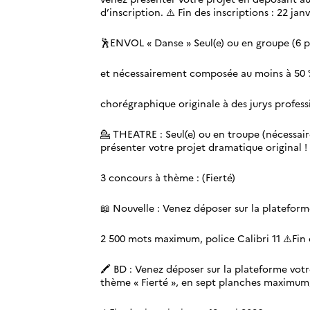
d’inscription. ⚠️ Fin des inscriptions : 22 jan
🕺ENVOL « Danse » Seul(e) ou en groupe (6
et nécessairement composée au moins à 50 %
chorégraphique originale à des jurys professio
💁 THEATRE : Seul(e) ou en troupe (nécessa
présenter votre projet dramatique original ! ⚠
3 concours à thème : (Fierté)
📖 Nouvelle : Venez déposer sur la plateforme
2 500 mots maximum, police Calibri 11 ⚠️Fin 
🖍️ BD : Venez déposer sur la plateforme vot
thème « Fierté », en sept planches maximum, 