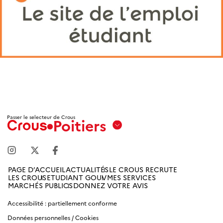
Passer le selecteur de Crous
Poitiers
Aix
Marseille
Avignon
PAGE D’ACCUEIL
ACTUALITÉS
LE CROUS RECRUTE
LES CROUS
ETUDIANT GOUV
MES SERVICES
Amiens
MARCHÉS PUBLICS
DONNEZ VOTRE AVIS
Picardie
Accessibilité : partiellement conforme
Données personnelles / Cookies
Antilles