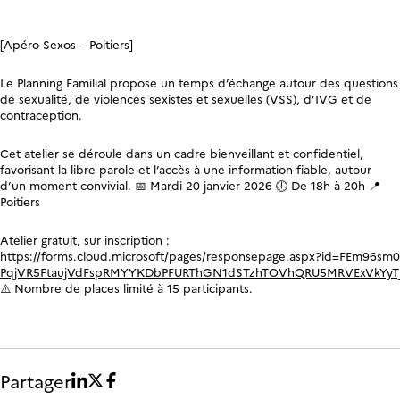
[Apéro Sexos – Poitiers]
Le Planning Familial propose un temps d’échange autour des questions
de sexualité, de violences sexistes et sexuelles (VSS), d’IVG et de
contraception.
Cet atelier se déroule dans un cadre bienveillant et confidentiel,
favorisant la libre parole et l’accès à une information fiable, autour
d’un moment convivial. 📅 Mardi 20 janvier 2026 🕕 De 18h à 20h 📍
Poitiers
Atelier gratuit, sur inscription :
https://forms.cloud.microsoft/pages/responsepage.aspx?id=FEm96sm
PqjVR5FtaujVdFspRMYYKDbPFURThGN1dSTzhTOVhQRU5MRVExVkYyTjh
⚠️ Nombre de places limité à 15 participants.
Partager