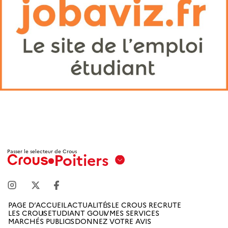
Passer le selecteur de Crous
Poitiers
Aix
Marseille
Avignon
PAGE D’ACCUEIL
ACTUALITÉS
LE CROUS RECRUTE
LES CROUS
ETUDIANT GOUV
MES SERVICES
Amiens
MARCHÉS PUBLICS
DONNEZ VOTRE AVIS