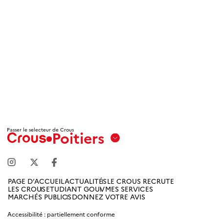
Passer le selecteur de Crous
Poitiers
Aix
Marseille
Avignon
PAGE D’ACCUEIL
ACTUALITÉS
LE CROUS RECRUTE
LES CROUS
ETUDIANT GOUV
MES SERVICES
Amiens
MARCHÉS PUBLICS
DONNEZ VOTRE AVIS
Picardie
Accessibilité : partiellement conforme