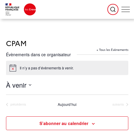
CPAM
« Tous les Évènements
Évènements dans ce organisateur
Il n’y a pas d’évènements à venir.
Notice
À venir
Sélectionnez
une
date.
Aujourd’hui
Évènements
Évènements
précédents
suivants
S’abonner au calendrier