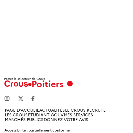
Passer le selecteur de Crous
Poitiers
Aix
Marseille
Avignon
PAGE D’ACCUEIL
ACTUALITÉS
LE CROUS RECRUTE
LES CROUS
ETUDIANT GOUV
MES SERVICES
Amiens
MARCHÉS PUBLICS
DONNEZ VOTRE AVIS
Picardie
Accessibilité : partiellement conforme