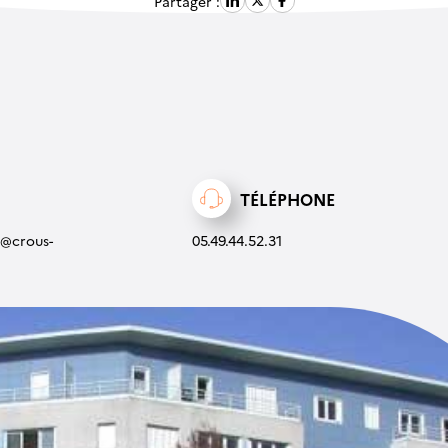
Partager :
TÉLÉPHONE
s@crous-
05.49.44.52.31