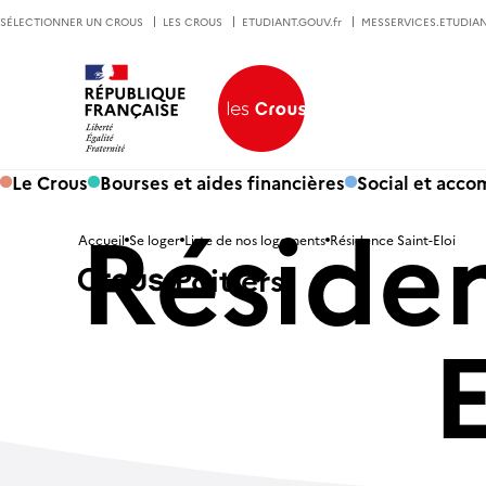
SÉLECTIONNER UN CROUS
LES CROUS
ETUDIANT.GOUV.fr
MESSERVICES.ETUDIAN
Le Crous
Bourses et aides financières
Social et acc
Résiden
Accueil
Se loger
Liste de nos logements
Résidence Saint-Eloi
Poitiers
E