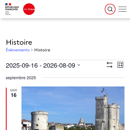
Histoire
Évènements
Histoire
Évènements
Navigation
Naviga
2025-09-16
 - 
2026-08-09
par
de
Liste
consultations
vues
Montrer
Évène
Sélectionnez
une
Les
date.
septembre 2025
Filtres
MAR
16