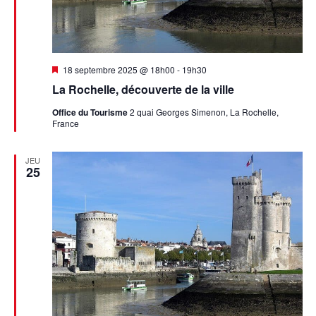
Mis
18 septembre 2025 @ 18h00
-
19h30
en
La Rochelle, découverte de la ville
avant
Office du Tourisme
2 quai Georges Simenon, La Rochelle,
France
JEU
25