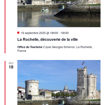
Mis
16 septembre 2025 @ 18h00
-
19h30
en
La Rochelle, découverte de la ville
avant
Office du Tourisme
2 quai Georges Simenon, La Rochelle,
France
JEU
18