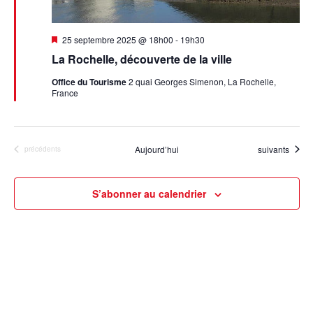
Mis
25 septembre 2025 @ 18h00
-
19h30
en
La Rochelle, découverte de la ville
avant
Office du Tourisme
2 quai Georges Simenon, La Rochelle,
France
Évènements
Aujourd’hui
suivants
Évènements
précédents
S’abonner au calendrier