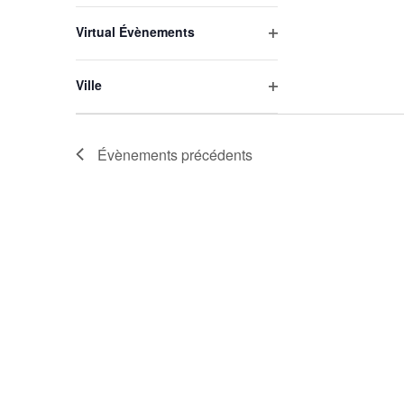
les
Virtual Évènements
filtres
Ouvrir
les
Ville
filtres
Ouvrir
les
filtres
Évènements
précédents