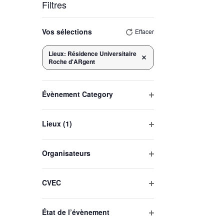
Filtres
La
modification
de
Vos sélections
Effacer
l'une
des
entrées
du
Lieux
:
Résidence Universitaire
formulaire
Supprimer les filtres
entraînera
Roche d'ARgent
l'actualisation
de
la
liste
des
événements
Évènement Category
avec
les
Ouvrir
résultats
filtrés.
les
Lieux
(1)
filtres
Ouvrir
les
Organisateurs
filtres
Ouvrir
les
CVEC
filtres
Ouvrir
les
État de l’évènement
filtres
Ouvrir