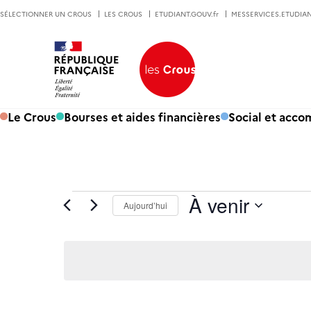
SÉLECTIONNER UN CROUS
LES CROUS
ETUDIANT.GOUV.fr
MESSERVICES.ETUDIAN
Le Crous
Bourses et aides financières
Social et acc
Évènements
À venir
Aujourd’hui
Sélectionnez
une
date.