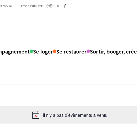
T.GOUV.fr
ACCESSIBILITÉ
ompagnement
Se loger
Se restaurer
Sortir, bouger, crée
Il n’y a pas d’évènements à venir.
Notice