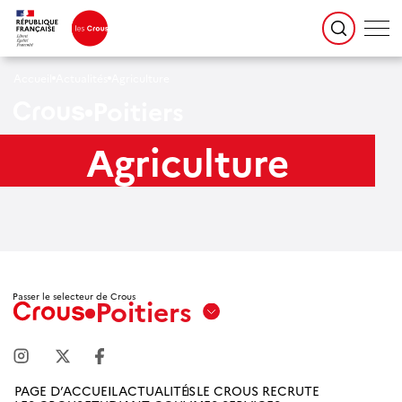
Accueil
Actualités
Agriculture
Poitiers
Agriculture
Passer le selecteur de Crous
Poitiers
Aix
Marseille
Avignon
PAGE D’ACCUEIL
ACTUALITÉS
LE CROUS RECRUTE