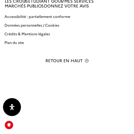
LES CROUS
ETUDIANT GOUV
MES SERVICES
Amiens
MARCHÉS PUBLICS
DONNEZ VOTRE AVIS
Picardie
Accessibilité : partiellement conforme
Données personnelles / Cookies
Antilles
Guyane
Crédits & Mentions légales
Plan du site
Bordeaux-
Aquitaine
RETOUR EN HAUT
Bourgogne
Franche-
Comté
Clermont
Auvergne
Corse